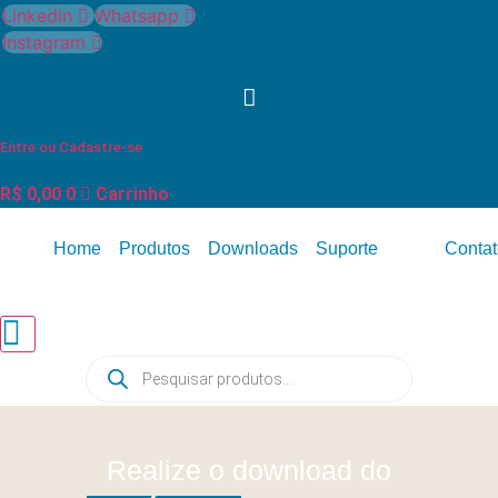
Ir
Linkedin
Whatsapp
para
Instagram
o
conteúdo
Entre ou Cadastre-se
R$
0,00
0
Carrinho
Home
Produtos
Downloads
Suporte
Contat
Menu de alternância de hambúrguer
Pesquisar
produtos
Realize o download do