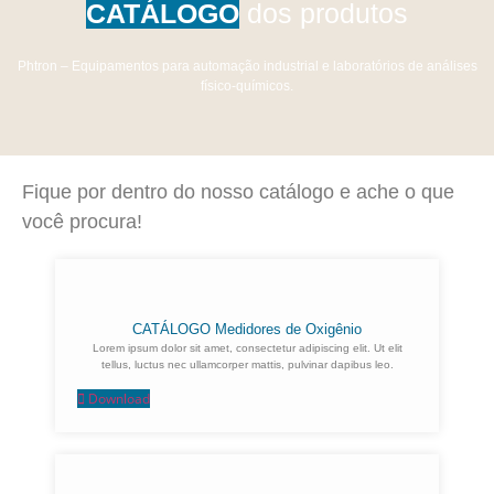
CATÁLOGO
dos produtos
Phtron – Equipamentos para automação industrial e laboratórios de análises
físico-químicos.
Fique por dentro do nosso catálogo e ache o que
você procura!
CATÁLOGO Medidores de Oxigênio
Lorem ipsum dolor sit amet, consectetur adipiscing elit. Ut elit
tellus, luctus nec ullamcorper mattis, pulvinar dapibus leo.
Download